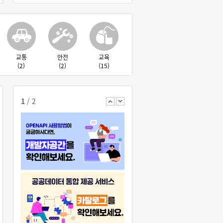
교통
안전
교육
(2)
(2)
(15)
1
/
2