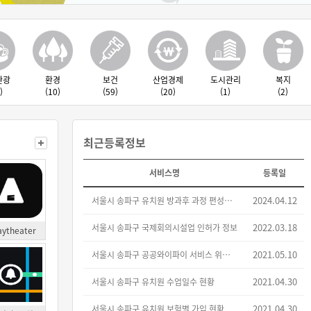
관광
환경
보건
산업경제
도시관리
복지
)
(10)
(59)
(20)
(1)
(2)
최근등록정보
서비스명
등록일
2024.04.12
서울시 송파구 유치원 방과후 과정 편성운영
2022.03.18
서울시 송파구 국제회의시설업 인허가 정보
ytheater
2021.05.10
서울시 송파구 공공와이파이 서비스 위치 정보
2021.04.30
서울시 송파구 유치원 수업일수 현황
2021.04.30
서울시 송파구 유치원 보험별 가입 현황