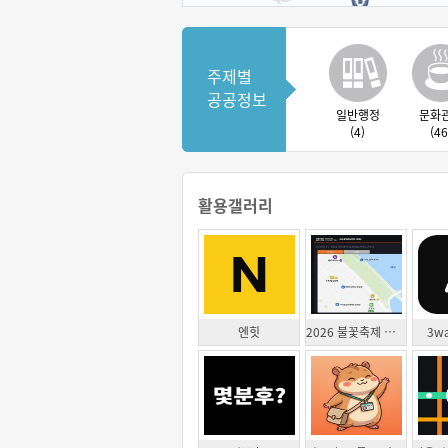
주제별
공공정보
일반행정
문화
(4)
(46
활용갤러리
엔힛
2026 불꽃축제 행사 종료 후 귀가 상황 모니터링
3wa