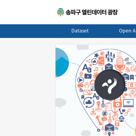
Dataset
Open A